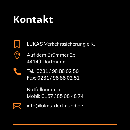
Kontakt

LUKAS Verkehrssicherung e.K.

Auf dem Brümmer 2b
44149 Dortmund

Tel.: 0231 / 98 88 02 50
Fax: 0231 / 98 88 02 51
Notfallnummer:
Mobil: 0157 / 85 08 48 74

info@lukas-dortmund.de